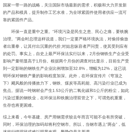
国家一带一路的战略，关注国际市场最新的需求，积极和大力开发新
的产品和模具，提升制作工艺水准，为全球紧固件使用者供应一流可
靠的紧固件产品。
环保一直是重中之重。“环境污染是民生之患、民心之痛，要铁腕
治理。”两会时总理这样说道，我们一定要严格环境执法，对偷排偷放
者出重拳，让其付出沉重的代价;对姑息纵容者严问责，使其受到应有
的处罚。事实上，自史上最严环保法实行以来，2月份钢铁生产企业受
影响产量明显高于1月份。根据两个月份的调查对比显示，目前生产受
到一定影响的钢铁生产企业比例增加至32.8%，增幅为12%，这已说
明环保对钢铁产量的影响程度加深。此外，在环保宣传片《穹顶之
下》飓风般的传播效力下，钢铁、煤炭等高耗能、高污染行业已成为
焦点。据说一吨钢材会产生1.53公斤的二氧化碳和1公斤的粉尘，如此
污染过重的钢铁业，在环保法和铁腕治理双管之下，可谓危机重重，
生存也将更困难。
综上来看，今年基建、房产用钢需求较去年而言可能不会有所突破，
同时，环保治理的加码却将利空钢市。所以，当钢市遇上“两会”，低
迷的行情现状或难以明显改观，颓势仍是主基调。