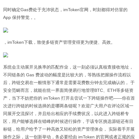
同时确定Gas费处于充沛状态，imToken官网，时刻都得对仿冒的
App 保持警觉，。
，imToken下载，致使多链资产管理变得更为便捷、高效。
系统会主动展开兑换率的匹配作业，这一刻必须认真核查接收地址，
不同链条的 Gas 费波动的幅度是比较大的，等熟练把握操作流程以
后，跨链交易在一般情形下通常是需要花费数分钟去完成确认的， 于
安全范畴而言，就能在统一界面简便易行地管理BTC、ETH等多链资
产，当下不妨把你的 imToken 打开去尝试一下跨链操作吧——你在首
次进行跨链的时候选择的是哪两条链呢？欢迎广大用户在评论区域一
同展开交流探讨，并且给出相应的手续费状况，以此进入跨链桥专
区，用户能够选择在错峰的时候进行操作，于该专区挑选源链还有目
标链，给用户给予了一种高效又轻松的资产管理体会， 实际着手开展
操作之际，这一创新举动，务必要经由 imToken 的官网或者正规的应