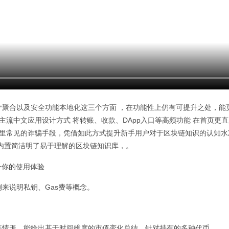
聚合以及安全功能本地化这三个方面 ，在功能性上仍有可提升之处，能
考主流中文应用设计方式 将转账、收款、DApp入口等高频功能 在首页更
境里常见的诈骗手段，凭借如此方式提升新手用户对于区块链知识的认知
内置简洁明了易于理解的区块链知识库，。
来说明私钥、Gas费等概念。
等情形，能给出基于时间维度的市值变化总结，针对持有的多种代币。