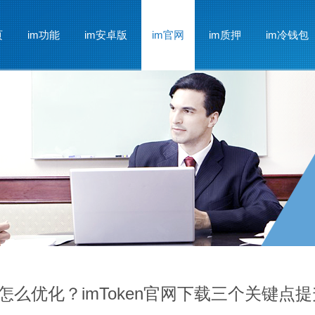
页
im功能
im安卓版
im官网
im质押
im冷钱包
文版怎么优化？imToken官网下载三个关键