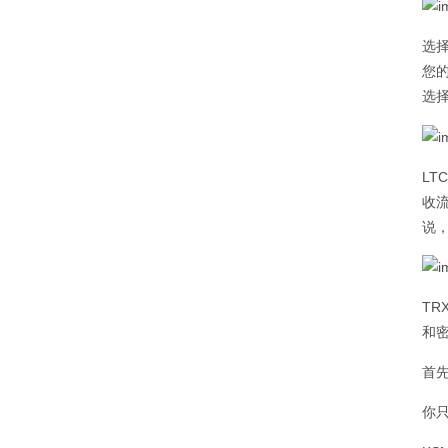
选
您的
选择
L
收
说，
TR
和
首
你