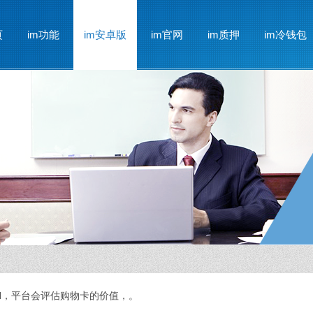
页
im功能
im安卓版
im官网
im质押
im冷钱包
TH，平台会评估购物卡的价值，。