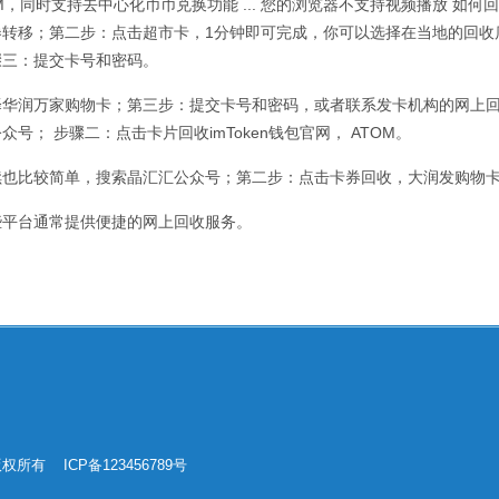
M，同时支持去中心化币币兑换功能 ... 您的浏览器不支持视频播放 如
券转移；第二步：点击超市卡，1分钟即可完成，你可以选择在当地的回收
骤三：提交卡号和密码。
择华润万家购物卡；第三步：提交卡号和密码，或者联系发卡机构的网上回
公众号； 步骤二：点击卡片回收
imToken
钱包官网， ATOM。
续也比较简单，搜索晶汇汇公众号；第二步：点击卡券回收，大润发购物
些平台通常提供便捷的网上回收服务。
载 版权所有 ICP备123456789号