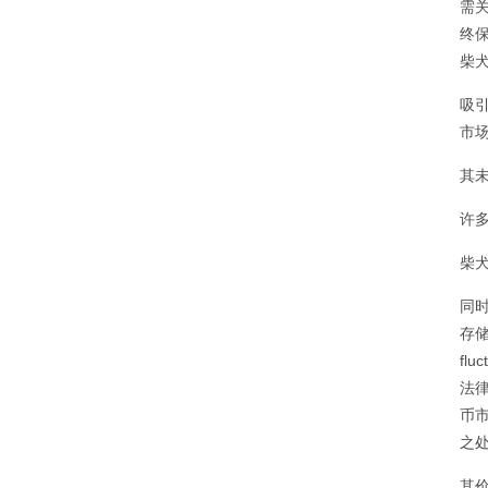
需
终
柴
吸
市
其
许
柴
同时
存储
fl
法
币
之
其