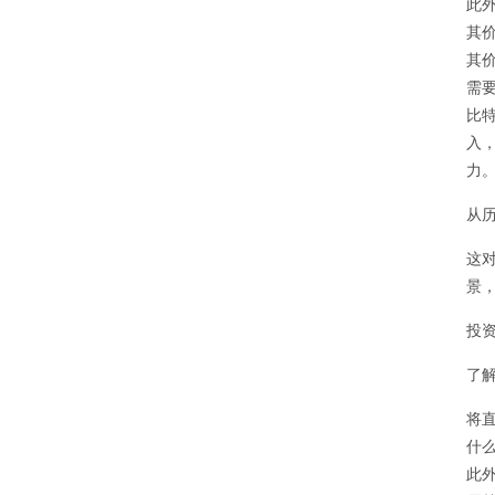
此
其
其
需
比
入
力
从
这
景
投
了
将
什
此