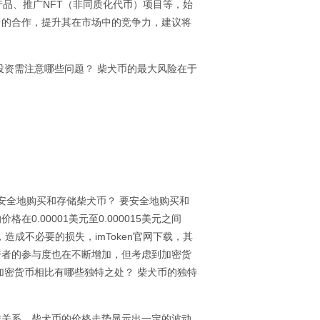
产品、推广NFT（非同质化代币）项目等，始
台的合作，提升其在市场中的竞争力，建议将
投资需注意哪些问题？ 柴犬币的最大风险在于
如何安全地购买和存储柴犬币？ 要安全地购买和
.00001美元至0.000015美元之间
，造成不必要的损失，imToken官网下载，其
资者的参与度也在不断增加，但考虑到加密货
加密货币相比有哪些独特之处？ 柴犬币的独特
作关系，柴犬币的价格走势显示出一定的波动