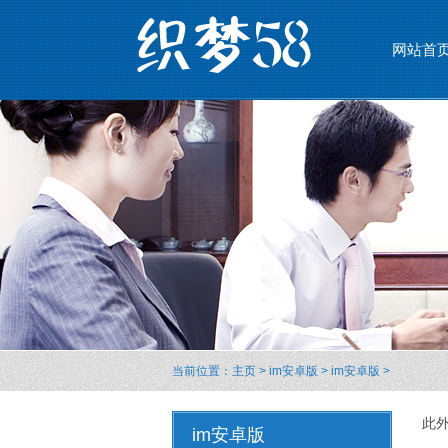
网站首
当前位置：
主页
>
im安卓版
>
im安卓版
>
此
im安卓版